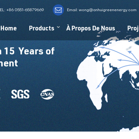
EL:
+86 0551-65879669
Email: wong@anhuigreenenergy.com
Home
Products
À Propos De Nous
Proj