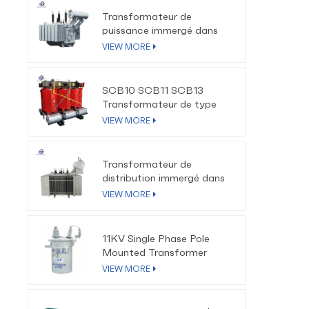
Transformateur de
puissance immergé dans
l'huile 110kV-220kV
VIEW MORE
SCB10 SCB11 SCB13
Transformateur de type
sec à isolation en résine
VIEW MORE
époxy
Transformateur de
distribution immergé dans
l'huile triphasé à faible
VIEW MORE
perte 10kV-35kV
11KV Single Phase Pole
Mounted Transformer
VIEW MORE