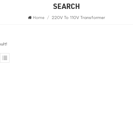
SEARCH
Home
/
220V To 110V Transformer
ult!