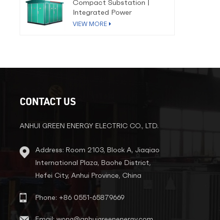
Compact Substation |
Integrated Power
Distribution Solution
VIEW MORE
CONTACT US
ANHUI GREEN ENERGY ELECTRIC CO., LTD.
Address: Room 2103, Block A, Jiaqiao
International Plaza, Baohe District,
Hefei City, Anhui Province, China
Phone: +86 0551-65879669
Email: wong@anhuigreenenergy.com