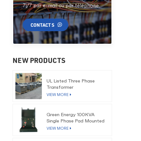
7j/7 par e-mail ou par téléphone.
CONTACT S
NEW PRODUCTS
UL Listed Three Phase
Transformer
VIEW MORE
Green Energy 100KVA
Single Phase Pad Mounted
Transformer
VIEW MORE