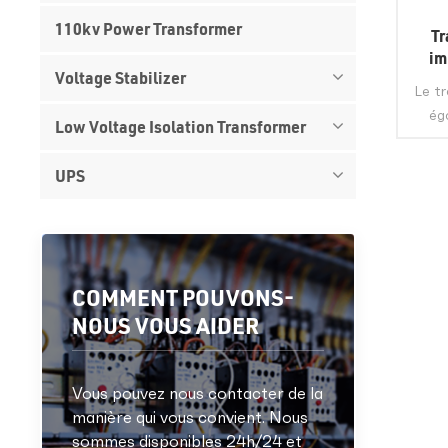
110kv Power Transformer
Tr
im
Voltage Stabilizer
Le t
ég
Low Voltage Isolation Transformer
typiq
UPS
tr
hau
com
dans 
dans 
COMMENT POUVONS-
et
NOUS VOUS AIDER
produ
re
Vous pouvez nous contacter de la
manière qui vous convient. Nous
Chine
sommes disponibles 24h/24 et