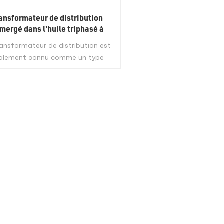
ansformateur de distribution
mergé dans l'huile triphasé à
faible perte 10kV-35kV
ransformateur de distribution est
alement connu comme un type
ue de transformateur d'isolement.
La fonction principale de ce
ansformateur est de modifier la
te tension à la tension normale
VIEW MORE
me 208V 380V et 415V à utiliser
l'électricité qui peut être utilisée
les industries, les infrastructures
 les ménages. Avec l'essor de la
ction d'électricité décentralisée,
ils sont désormais également
sponsables de l'alimentation du
réseau.LIEU D'ORIGINEAnhui,
MODE DE LIVRAISONExpress, fret