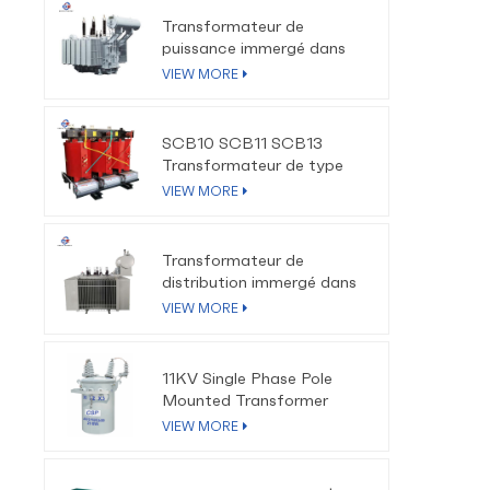
Transformateur de
puissance immergé dans
l'huile 110kV-220kV
VIEW MORE
SCB10 SCB11 SCB13
Transformateur de type
sec à isolation en résine
VIEW MORE
époxy
Transformateur de
distribution immergé dans
l'huile triphasé à faible
VIEW MORE
perte 10kV-35kV
11KV Single Phase Pole
Mounted Transformer
VIEW MORE