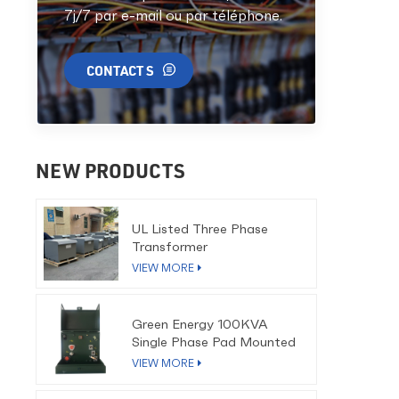
7j/7 par e-mail ou par téléphone.
a
G
QU
CONTACT S
NEW PRODUCTS
UL Listed Three Phase
Transformer
VIEW MORE
Green Energy 100KVA
Single Phase Pad Mounted
Transformer
VIEW MORE