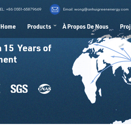
EL:
+86 0551-65879669
Email: wong@anhuigreenenergy.com
Home
Products
À Propos De Nous
Proj