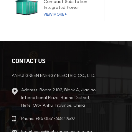
Compact Substation |
Integrated Power
Distribution Solution
VIEW MORE
CONTACT US
ANHUI GREEN ENERGY ELECTRIC CO., LTD.
Address: Room 2103, Block A, Jiaqiao
International Plaza, Baohe District,
Hefei City, Anhui Province, China
Phone: +86 0551-65879669
Email: wong@anhuigreenenergy.com