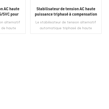
on AC haute
Stabilisateur de tension AC haute
NS/SVC pour
puissance triphasé à compensation
il
automatique TNS Industrial
on alternatif
Le stabilisateur de tension alternatif
 de haute
automatique triphasé de haute
S est composé
précision de la série TNS est composé
tension
d'un régulateur de tension
act, d'un
automatique de contact, d'un
t de contrôle
servomoteur, d'un circuit de contrôle
E
VIEW MORE
'ORIGINEAnhui,
automatique, etc. LIEU D'ORIGINEAnhui,
Express, fret
ChineMODE DE LIVRAISONExpress, fret
ime, fret
terrestre, fret maritime, fret
Shenzhen,
aérienPORTShanghai, Shenzhen,
gdao, etc.
Guangzhou, Yiwu, Qingdao, etc.
t. Temps7A
QUALITÉ1-100â¥100Est. Temps7A
négocier