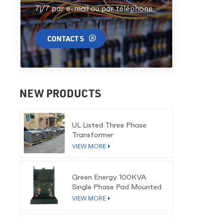
7j/7 par e-mail ou par téléphone.
CONTACT S
NEW PRODUCTS
UL Listed Three Phase
Transformer
VIEW MORE
Green Energy 100KVA
Single Phase Pad Mounted
Transformer
VIEW MORE