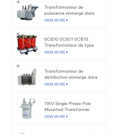
Transformateur de
puissance immergé dans
l'huile 110kV-220kV
VIEW MORE
SCB10 SCB11 SCB13
Transformateur de type
sec à isolation en résine
VIEW MORE
époxy
Transformateur de
distribution immergé dans
l'huile triphasé à faible
VIEW MORE
perte 10kV-35kV
11KV Single Phase Pole
Mounted Transformer
VIEW MORE