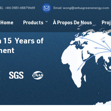
EL:
+86 0551-65879669
Email: wong@anhuigreenenergy.com
Home
Products
À Propos De Nous
Proj