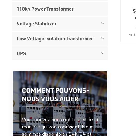
110kv Power Transformer
S
Voltage Stabilizer
a
L
aut
Low Voltage Isolation Transformer
préc
UPS
a
serv
autom
Chine
COMMENT POUVONS-
a
NOUS VOUS AIDER
G
QU
Vous pouvez nous contacter de la
manière qui vous convient. Nous
sommes disponibles 24h/24 et