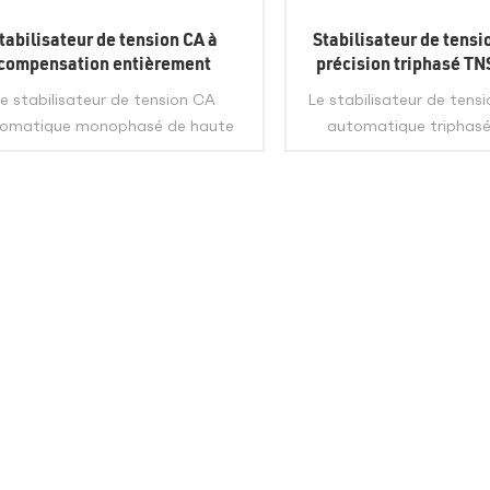
tabilisateur de tension CA à
Stabilisateur de tensi
compensation entièrement
précision triphasé T
utomatique monophasé TND
machine-out
e stabilisateur de tension CA
Le stabilisateur de tensi
Industrial
omatique monophasé de haute
automatique triphasé
ision de la série TND est composé
précision de la série TN
d'un régulateur de tension
d'un régulateur de 
utomatique de contact, d'un
automatique de cont
omoteur, d'un circuit de contrôle
servomoteur, d'un circui
VIEW MORE
VIEW MOR
atique, etc. LIEU D'ORIGINEAnhui,
automatique, etc. LIEU D
MODE DE LIVRAISONExpress, fret
ChineMODE DE LIVRAISON
terrestre, fret maritime, fret
terrestre, fret marit
érienPORTShanghai, Shenzhen,
aérienPORTShanghai, 
uangzhou, Yiwu, Qingdao, etc.
Guangzhou, Yiwu, Qin
ALITÉ1-100â¥100Est. Temps7A
QUALITÉ1-100â¥100Es
négocier
négocier