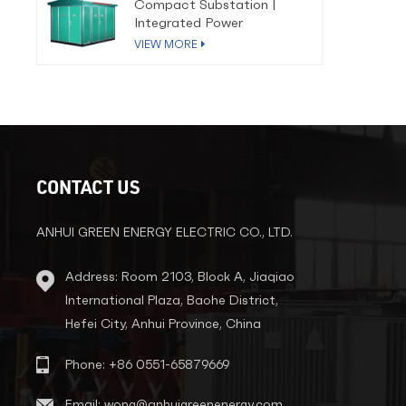
Compact Substation |
Integrated Power
Distribution Solution
VIEW MORE
CONTACT US
ANHUI GREEN ENERGY ELECTRIC CO., LTD.
Address: Room 2103, Block A, Jiaqiao
International Plaza, Baohe District,
Hefei City, Anhui Province, China
Phone: +86 0551-65879669
Email: wong@anhuigreenenergy.com