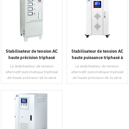
Stabilisateur de tension AC
Stabilisateur de tension AC
haute précision triphasé
haute puissance triphasé à
TNS/SVC pour machine-
compensation automatique
Le stabilisateur de tension
Le stabilisateur de tension
outil
TNS Industrial
alternatif automatique triphasé
alternatif automatique triphasé
de haute précision de la série
de haute précision de la série
TNS est composé d'un
TNS est composé d'un
régulateur de tension
régulateur de tension
automatique de contact, d'un
automatique de contact, d'un
servomoteur, d'un circuit de
servomoteur, d'un circuit de
contrôle automatique, etc. LIEU
contrôle automatique, etc. LIEU
VIEW MORE
VIEW MORE
D'ORIGINEAnhui, ChineMODE
D'ORIGINEAnhui, ChineMODE
DE LIVRAISONExpress, fret
DE LIVRAISONExpress, fret
terrestre, fret maritime, fret
terrestre, fret maritime, fret